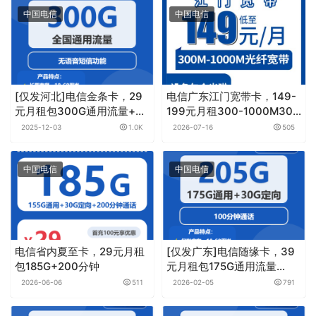
中国电信
中国电信
[仅发河北]电信金条卡，29
电信广东江门宽带卡，149-
元月租包300G通用流量+无
199元月租300-1000M30-
语音功能
60G+300-700分钟融合宽
2025-12-03
1.0K
2026-07-16
505
带套餐
中国电信
中国电信
电信省内夏至卡，29元月租
[仅发广东]电信随缘卡，39
包185G+200分钟
元月租包175G通用流量
+30G定向流量+100分钟通
2026-06-06
511
2026-02-05
791
话