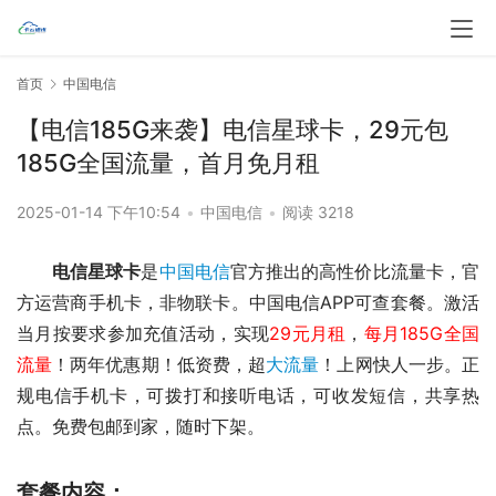
首页
中国电信
【电信185G来袭】电信星球卡，29元包
185G全国流量，首月免月租
2025-01-14 下午10:54
•
中国电信
•
阅读 3218
电信星球卡
是
中国电信
官方推出的高性价比流量卡，官
方运营商手机卡，非物联卡。中国电信APP可查套餐。激活
当月按要求参加充值活动，实现
29元月租
，
每月185G全国
流量
！两年优惠期！
低资费，超
大流量
！上网快人一步。正
规电信手机卡，可拨打和接听电话，可收发短信，共享热
点。免费包邮到家，随时下架。
套餐内容：