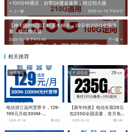
+100分钟通话，自带SA黄金速率，错过拍大腿
上一篇
2025-01-10 下午4:17
【神卡限时回归】联通木棉卡，39元包255G全国流
量，错过拍大腿
2025-01-18 下午11:49
下一篇
相关推荐
中国电信
中国电信
电信浙江温州宽带卡，129-
【新年特惠】电信长期29元
199元月租300M-
包235G全国流量，首月免月
1000M30-100G+500-
租
2026-07-16
392
2025-02-02
1.8K
1000分钟融合宽带套餐