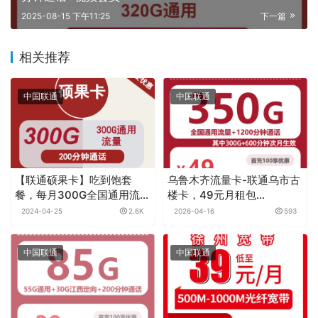
2025-08-15 下午11:25
下一篇
相关推荐
中国联通
中国联通
【联通硕果卡】吃到饱套
乌鲁木齐流量卡-联通乌市古
餐，每月300G全国通用流量
楼卡，49元月租包
+200分钟通话，月租仅39
350G+1200分钟
2024-04-25
2.6K
2026-04-16
593
元，无合约！
中国联通
中国联通