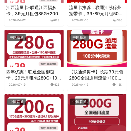
江西流量卡-联通江西福多
流量卡推荐：联通江苏徐州
卡，39元月租包85G+200
宽带卡，39-89元月租500-
分钟
1000M80-150G+500-
2026-04-02
628
2026-07-16
386
1500分钟融合宽带套餐
中国联通
中国联通
四年优惠！联通全国柳茵
【联通蝶舞卡】长期39元包
卡，29元月租包280G+100
280G全国通用流量+100分
分钟+会员
钟通话，先激活再发货
2026-07-19
426
2025-04-12
1.5K
中国联通
中国联通