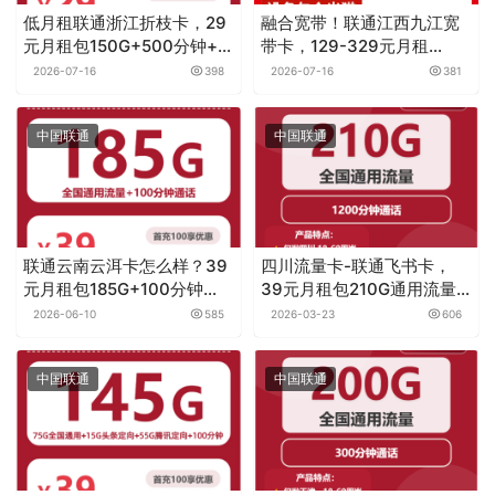
低月租联通浙江折枝卡，29
融合宽带！联通江西九江宽
元月租包150G+500分钟+会
带卡，129-329元月租
员
1000M70-200G+800-
2026-07-16
398
2026-07-16
381
2000分钟融合宽带套餐（装
宽带授信返现）
中国联通
中国联通
联通云南云洱卡怎么样？39
四川流量卡-联通飞书卡，
元月租包185G+100分钟
39元月租包210G通用流量
——联通流量卡测评
+1200分钟
2026-06-10
585
2026-03-23
606
中国联通
中国联通