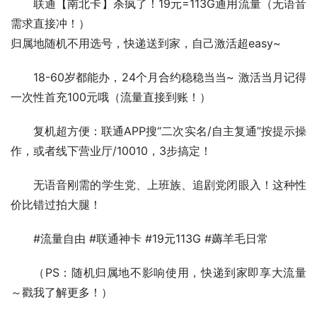
联通【南北卡】杀疯了！19元=113G通用流量（无语音
需求直接冲！）
归属地随机不用选号，快递送到家，自己激活超easy~  
18-60岁都能办，24个月合约稳稳当当~ 激活当月记得
一次性首充100元哦（流量直接到账！）  
复机超方便：联通APP搜“二次实名/自主复通”按提示操
作，或者线下营业厅/10010，3步搞定！  
无语音刚需的学生党、上班族、追剧党闭眼入！这种性
价比错过拍大腿！  
#流量自由 #联通神卡 #19元113G #薅羊毛日常  
（PS：随机归属地不影响使用，快递到家即享大流量
～戳我了解更多！）