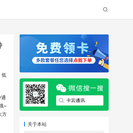
钟
。低
钟通
哦~
太方
关于本站