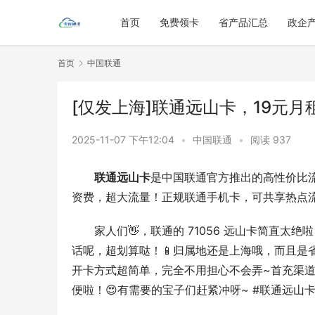
首页
免费领卡
省产品汇总
政企
首页
中国联通
[仅发上海]联通远山卡，19元月租
2025-11-07 下午12:04
•
中国联通
•
阅读 937
联通远山卡
是中国联通官方推出的高性价比
资费，超大流量！正规联通手机卡，可共享热点
家人们👋，联通的 71056 远山卡简直太绝啦！
话呢，超划算哒！📱归属地还是上海哦，而且是
开卡方式超简单，完全不用担心不会弄~首充渠道
便啦！😍有需要的宝子们赶紧冲呀~ #联通远山卡 #1