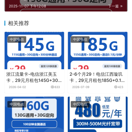
2025-11-07 下午12:08
下一篇
相关推荐
中国电信
中国电信
浙江流量卡-电信浙江美玉
2-6个月29！电信江西璇玑
卡，29元月租包145G+300
卡，29元月租包185G+0.1元
分钟通话
月租/分钟
2026-04-02
633
2026-07-09
423
中国电信
中国电信