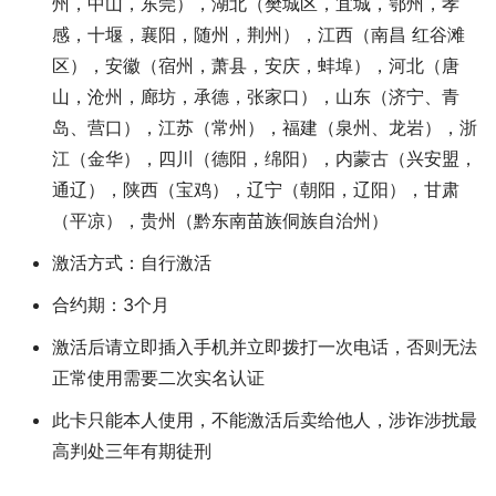
州，中山，东莞），湖北（樊城区，宜城，鄂州，孝
感，十堰，襄阳，随州，荆州），江西（南昌 红谷滩
区），安徽（宿州，萧县，安庆，蚌埠），河北（唐
山，沧州，廊坊，承德，张家口），山东（济宁、青
岛、营口），江苏（常州），福建（泉州、龙岩），浙
江（金华），四川（德阳，绵阳），内蒙古（兴安盟，
通辽），陕西（宝鸡），辽宁（朝阳，辽阳），甘肃
（平凉），贵州（黔东南苗族侗族自治州）
激活方式：自行激活
合约期：3个月
激活后请立即插入手机并立即拨打一次电话，否则无法
正常使用需要二次实名认证
此卡只能本人使用，不能激活后卖给他人，涉诈涉扰最
高判处三年有期徒刑