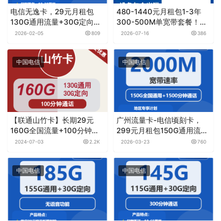
电信无逸卡，29元月租包
480-1440元月租包1-3年
130G通用流量+30G定向流
300-500M单宽带套餐！电
量+100分钟通话
信山东全省宽带卡套餐详情
2026-02-05
809
2026-07-16
386
与办理指南
中国电信
中国电信
【联通山竹卡】长期29元
广州流量卡-电信顷刻卡，
160G全国流量+100分钟通
299元月租包150G通用流量
话
+1500分钟+宽带2000M
2024-07-03
2.2K
2026-03-23
760
中国电信
中国电信