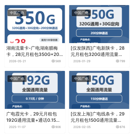
中国广电
中国广电
湖南流量卡-广电湖南腊梅
[仅发陕西]广电新陕卡，28
卡，28元月租包350G+200
元月租包320G通用流量
分钟
+30G定向流量+200分钟通
2026-05-21
569
2026-01-29
799
话
中国广电
中国广电
广电霞光卡，29元月租包
[仅发上海]广电线条卡，29
192G通用流量+通话0.15元
元月租包150G通用流量
月租/分钟
+150分钟通话
2025-11-07
906
2026-02-05
876