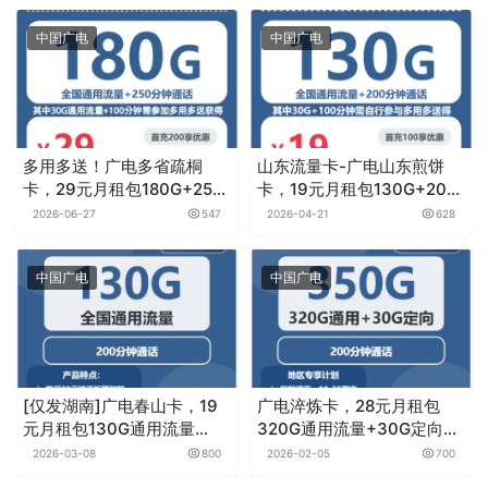
中国广电
中国广电
多用多送！广电多省疏桐
山东流量卡-广电山东煎饼
卡，29元月租包180G+250
卡，19元月租包130G+200
分钟
分钟
2026-06-27
547
2026-04-21
628
中国广电
中国广电
[仅发湖南]广电春山卡，19
广电淬炼卡，28元月租包
元月租包130G通用流量
320G通用流量+30G定向流
+200分钟通话
量+200分钟通话
2026-03-08
800
2026-02-05
700