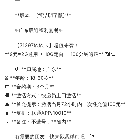
—
**版本二 (简洁明了版):**
✨广东联通福利套餐✨
【71397软软卡】超值来袭！
**9元=2G通用 + 10G定向 + 100分钟通话** 📶📞
🎯 **归属地：广东**
⏳ **年龄：18-60岁**
📅 **合约期：3个月**
🚚 **激活方式：快递员上门激活**
⚠️ **首充提示：激活当月72小时内一次性充值100元**
📱 **复机：联通APP/10010**
💡 **备注：不选号，非省内**
有需要的朋友，快来戳我详询吧！🚀