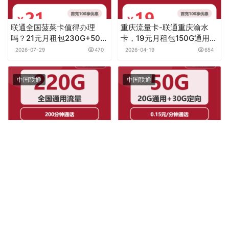
联通全国菠菜卡值得办理
重庆流量卡-联通重庆渝水
吗？21元月租包230G+500
卡，19元月租包150G通用流
分钟
量+300分钟通话
2026-07-29
470
2026-04-19
654
中国联通
中国联通
[仅发重庆]联通连渝卡，39
联通飞云卡，39元月租包
元月租包220G通用流量
20G通用流量+30G定向流量
+200分钟通话
+通话0.15元月租/分钟
2026-01-29
825
2026-01-03
1.0K
中国联通
中国联通