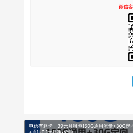
微信客
电信有趣卡，39元月租包150G通用流量+30G定
+通话0.1元月租/分钟