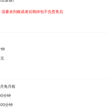
加活泼感）
，流量未到账或者后期掉包不负责售后
分钟
0元
首月免月租
00分钟
300分钟