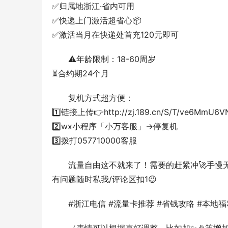
✅归属地浙江·省内可用
✅快递上门激活超省心📦
✅激活当月在快递处首充120元即可  
⚠️年龄限制：18-60周岁
⏳合约期24个月  
复机方式超方便：
1️⃣链接上传👉http://zj.189.cn/S/T/ve6MmU6V
2️⃣wx小程序「小万客服」→停复机
3️⃣拨打057710000客服  
流量自由这不就来了！需要的赶紧冲🚀手慢
有问题随时私我/评论区扣1😉  
#浙江电信 #流量卡推荐 #省钱攻略 #本地福利