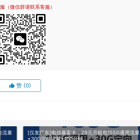
服（微信群请联系客服）
赞
(0)
向流量
[仅发广东]电信暴富卡，29元月租包155G通用流量
+30G定向流量+100分钟