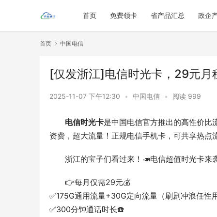
首页
免费领卡
省产品汇总
政企
首页
中国电信
[仅发浙江]电信时光卡，29元月租
2025-11-07 下午12:30
•
中国电信
•
阅读 999
电信时光卡
是中国电信官方推出的高性价比
资费，超大流量！正规电信手机卡，可共享热点
浙江的宝子们看过来！📣电信超值时光卡来袭
👉每月仅需29元💰
✅175G通用流量+30G定向流量（刷剧冲浪任性
✅300分钟通话时长☎️