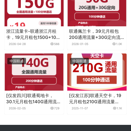
中国联通
中国联通
联通闪亮卡，19元月租包
2026联通流量卡推荐：湖北
50G通用流量+30G定向流量
佳期卡，19元月租包
+100分钟
200G+0.15元月租/分钟
2025-11-07
1.4K
2026-06-08
704
中国联通
中国联通
【星耀卡回归】联通铁壁
联通全国隐柚卡，29元月租
卡，长期39元215G流量
包220G+100分钟
+100分钟通话，自助激活，
2024-10-24
2.4K
2026-06-19
633
黄金速率