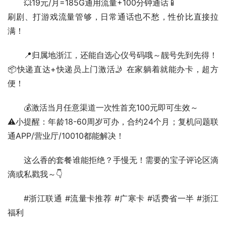
💥19元/月=185G通用流量+100分钟通话📱
刷剧、打游戏流量管够，日常通话也不愁，性价比直接拉
满！  
📍归属地浙江，还能自选心仪号码哦～靓号先到先得！
📦快递直达+快递员上门激活🤳 在家躺着就能办卡，超方
便！  
💰激活当月任意渠道一次性首充100元即可生效～
⚠️小提醒：年龄18-60周岁可办，合约24个月；复机问题联
通APP/营业厅/10010都能解决！  
这么香的套餐谁能拒绝？手慢无！需要的宝子评论区滴
滴或私戳我～👇  
#浙江联通 #流量卡推荐 #广寒卡 #话费省一半 #浙江
福利  