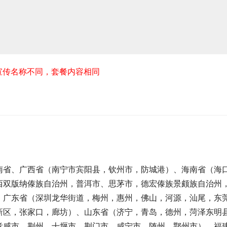
宣传名称不同，套餐内容相同
南省、广西省（南宁市宾阳县，钦州市，防城港）、海南省（海
西双版纳傣族自治州，普洱市、思茅市，德宏傣族景颇族自治州
、广东省（深圳龙华街道，梅州，惠州，佛山，河源，汕尾，东
新区，张家口，廊坊）、山东省（济宁，青岛，德州，菏泽东明
孝感市，荆州，十堰市，荆门市，咸宁市，随州，鄂州市）、福