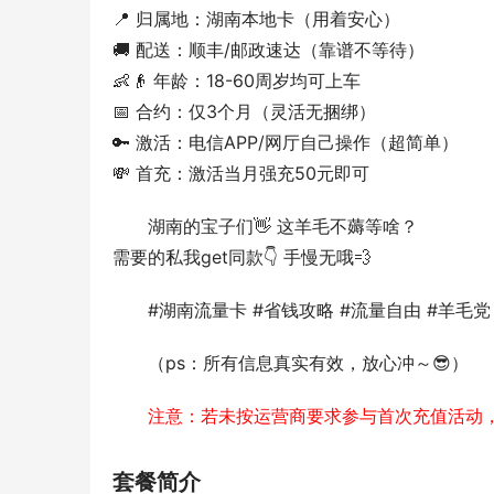
📍 归属地：湖南本地卡（用着安心）
🚚 配送：顺丰/邮政速达（靠谱不等待）
👶👴 年龄：18-60周岁均可上车
📅 合约：仅3个月（灵活无捆绑）
🔑 激活：电信APP/网厅自己操作（超简单）
💸 首充：激活当月强充50元即可  
湖南的宝子们👋 这羊毛不薅等啥？
需要的私我get同款👇 手慢无哦💨  
#湖南流量卡 #省钱攻略 #流量自由 #羊毛党 
（ps：所有信息真实有效，放心冲～😎）
注意：若未按运营商要求参与首次充值活动
套餐简介