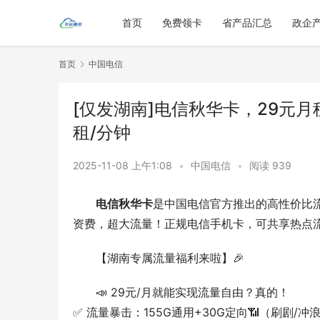
首页
免费领卡
省产品汇总
政企
首页
中国电信
[仅发湖南]电信秋华卡，29元月租
租/分钟
2025-11-08 上午1:08
•
中国电信
•
阅读 939
电信秋华卡
是中国电信官方推出的高性价比
资费，超大流量！正规电信手机卡，可共享热点
【湖南专属流量福利来啦】🎉  
📣 29元/月就能实现流量自由？真的！
✅ 流量暴击：155G通用+30G定向📶（刷剧/冲