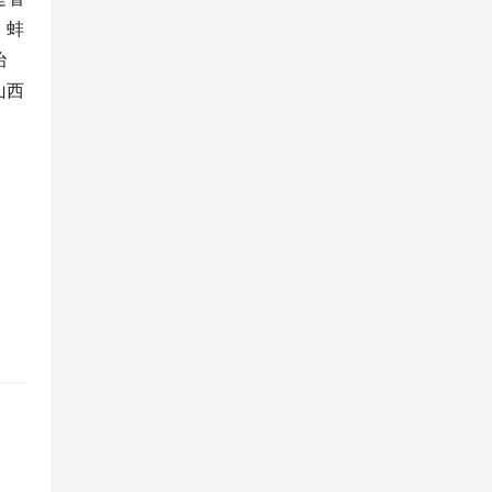
，蚌
治
山西