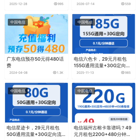
+30G定向流量+300分钟
2025-12-28
995
2026-07-14
559
中国电信
中国电信
广东电信预存50元得480话
电信六色卡，29元月租包
费
155G通用流量+30G定向流
量+0.1元月租/分钟
2024-04-08
1.3K
2025-11-13
985
中国电信
中国电信
电信星迹卡，29元月租包
电信福州古榕卡靠谱吗？49
50G通用流量+30G定向流量
元月租包220G+480分钟实