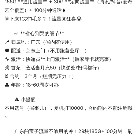
155G **通用流量** + 30G **定向流量**（腾讯/抖音/爱奇
艺全覆盖）+ 100分钟通话📱
算下来1G才1毛多？！流量党狂喜😭
✅ **省心到哭的细节**
📍 归属地：广东（省内随便用）
🚚 配送：京东上门（不用跑营业厅！）
🔧 激活：快递员**上门激活**（躺家等卡就完事）
💰 首充：激活当月充50（快递处/扫码都行）
⏳ 合约：3个月（短期无压力！）
👤 年龄：18-60周岁可办
⚠️ 小提醒
不用选号（省事儿），复机打10000，合约期内不能注销哦
~
广东的宝子流量不够用的冲！29块185G+100分钟，刷