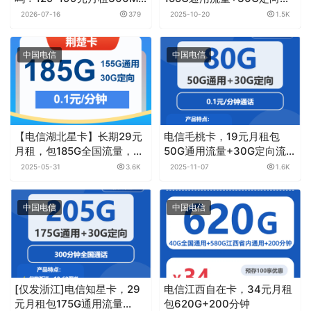
1000M30-100G+500-
量+100分钟通话
2026-07-16
379
2025-10-20
1.5K
1000分钟融合宽带套餐实测
分享
中国电信
中国电信
【电信湖北星卡】长期29元
电信毛桃卡，19元月租包
月租，包185G全国流量，首
50G通用流量+30G定向流量
月免月租，激活时选号
+通话0.1元月租/分钟
2025-05-31
3.6K
2025-11-07
1.6K
中国电信
中国电信
[仅发浙江]电信知星卡，29
电信江西自在卡，34元月租
元月租包175G通用流量
包620G+200分钟