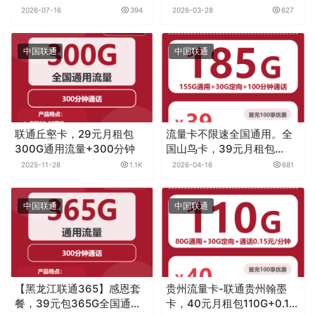
300-1000M单宽带套餐
240G+200分钟
2026-07-16
394
2026-03-28
627
中国联通
中国联通
联通丘壑卡，29元月租包
流量卡不限速全国通用。全
300G通用流量+300分钟
国山鸟卡，39元月租包
185G+100分钟
2025-11-28
1.1K
2026-04-16
681
中国联通
中国联通
【黑龙江联通365】感恩套
贵州流量卡-联通贵州翰墨
餐，39元包365G全国通用
卡，40元月租包110G+0.15