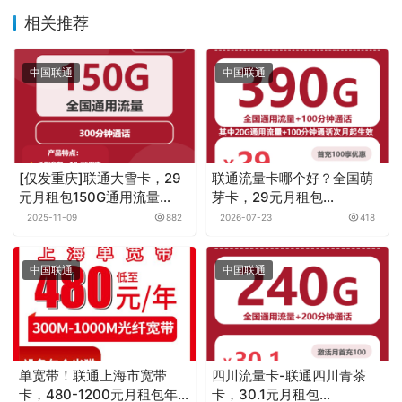
相关推荐
中国联通
中国联通
[仅发重庆]联通大雪卡，29
联通流量卡哪个好？全国萌
元月租包150G通用流量
芽卡，29元月租包
+300分钟
390G+100分钟
2025-11-09
882
2026-07-23
418
中国联通
中国联通
单宽带！联通上海市宽带
四川流量卡-联通四川青茶
卡，480-1200元月租包年
卡，30.1元月租包