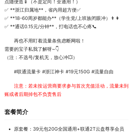
点随便造📱（不是定向！全通用！）
✅ **浙江归属地**，省内用超方便✅
✅ **18-60周岁都能办**（学生党/上班族闭眼冲）👨👩
✅ **通话0.15元/分钟**，打电话也不心疼📞  
再也不用盯着流量条焦虑断网啦！
需要的宝子私我了解呀~👇
（注：不选号/复机无，放心冲💥）
#联通流量卡 #浙江神卡 #19元150G #流量自由
注意：若未按运营商要求参与首次充值活动，流量未到
账或者后期掉包不负责售后
套餐简介
原套餐：39元包20G全国通用+联通2T云盘尊享会员