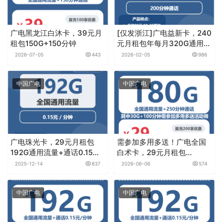
广电黑龙江白沐卡，39元月
[仅发浙江]广电益新卡，240
租包150G+150分钟
元月租包年每月320G通用流
量+30G定向流量+200分钟
2026-07-05
443
2026-02-05
986
中国广电
中国广电
广电珠光卡，29元月租包
需参加多用多送！广电全国
192G通用流量+通话0.15元
白术卡，29元月租包
月租/分钟
180G+250分钟
2025-12-14
837
2026-06-06
574
中国广电
中国广电