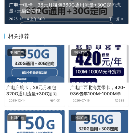
广电一帆卡，38元月租包360G通用流量+30G定向流
量+无语音功能
2025-12-14 上午2:09
下一篇
相关推荐
中国广电
中国广电
广电启航卡，28元月租包
广电广西北海宽带卡，420-
320G通用流量+30G定向流
936包年100M-1000M单宽
量+3个月无语音功能
带套餐
2025-12-14
1.0K
2026-07-16
388
中国广电
中国广电