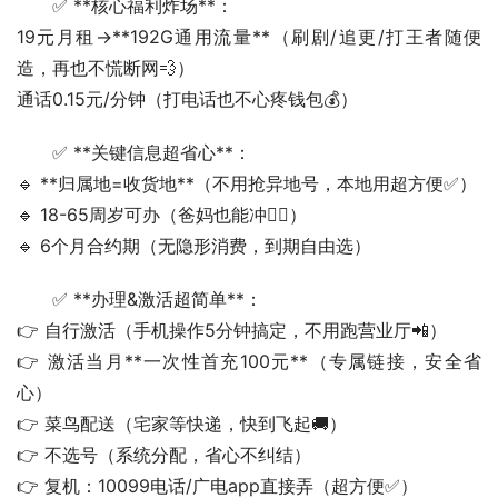
✅ **核心福利炸场**：
19元月租→**192G通用流量**（刷剧/追更/打王者随便
造，再也不慌断网💨）
通话0.15元/分钟（打电话也不心疼钱包💰）  
✅ **关键信息超省心**：
🔹 **归属地=收货地**（不用抢异地号，本地用超方便✅）
🔹 18-65周岁可办（爸妈也能冲🙋‍♂️）
🔹 6个月合约期（无隐形消费，到期自由选）  
✅ **办理&激活超简单**：
👉 自行激活（手机操作5分钟搞定，不用跑营业厅📲）
👉 激活当月**一次性首充100元**（专属链接，安全省
心）
👉 菜鸟配送（宅家等快递，快到飞起🚚）
👉 不选号（系统分配，省心不纠结）
👉 复机：10099电话/广电app直接弄（超方便✅）  