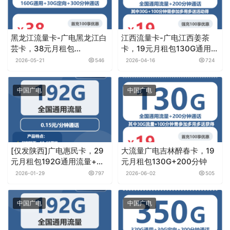
黑龙江流量卡-广电黑龙江白
江西流量卡-广电江西姜茶
芸卡，38元月租包
卡，19元月租包130G通用流
190G+300分钟
量+200分钟通话
2026-05-21
546
2026-04-16
724
中国广电
中国广电
[仅发陕西]广电惠民卡，29
大流量广电吉林醉春卡，19
元月租包192G通用流量+通
元月租包130G+200分钟
话0.15元月租/分钟
2026-01-29
797
2026-06-02
505
中国广电
中国广电