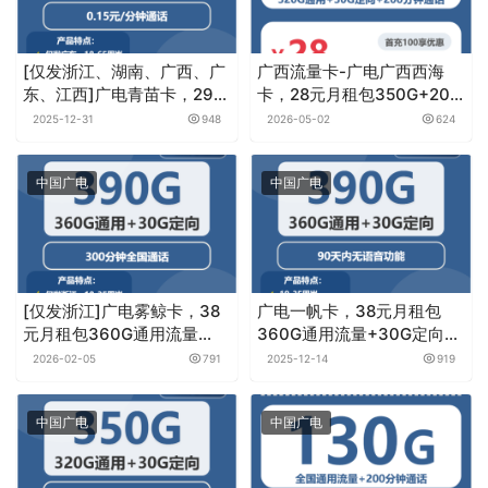
[仅发浙江、湖南、广西、广
广西流量卡-广电广西西海
东、江西]广电青苗卡，29元
卡，28元月租包350G+200
月租包192G通用流量+通话
分钟
2025-12-31
948
2026-05-02
624
0.15元月租/分钟
中国广电
中国广电
[仅发浙江]广电雾鲸卡，38
广电一帆卡，38元月租包
元月租包360G通用流量
360G通用流量+30G定向流
+30G定向流量+300分钟通
量+无语音功能
2026-02-05
791
2025-12-14
919
话
中国广电
中国广电