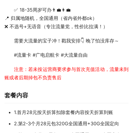
✅ 18-35周岁可办👨💼👩💼
📍 归属地随机，全国通用（省内省外都ok）
❌ 不选号+无语音（专注流量党，性价比拉满！）  
需要大流量的宝子冲！戳我安排👇 晚了怕没库存～  
#流量卡 #广电启航卡 #大流量自由
注意：若未按运营商要求参与首次充值活动，流量未到
账或者后期掉包不负责售后
套餐内容
1.首月28元按天折算扣除套餐内容按天折算到账
2.第2-3个月28元包320G全国通用+30G全国定向