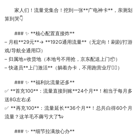
家人们！流量党集合！挖到一张**广电神卡**，亲测划
算到哭👇
### ✨ **核心配置直接炸**
– 月租**29元**→ **192G通用流量**（无定向！刷剧/打游
戏/导航全通用💥）
– 归属地=收货地（本地号不用抢，京东配送上门📦）
– 快递员**上门激活**（躺着办卡，不用跑营业厅🏃‍♂️）  
### ✨ **福利比流量还多**
✅ **首充100**：流量直接到账**24个月**！相当于每月多
送8G左右💰
✅ **再充100**：流量延长**36个月**！总共白得60个月
流量？这羊毛不薅亏大了🐑  
### ✨ **细节拉满放心办**