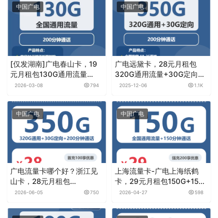
中国广电
中国广电
[仅发湖南]广电春山卡，19
广电远黛卡，28元月租包
元月租包130G通用流量
320G通用流量+30G定向流
+200分钟通话
量+200分钟
2026-03-08
794
2025-12-06
1.1K
中国广电
中国广电
广电流量卡哪个好？浙江见
上海流量卡-广电上海纸鹤
山卡，28元月租包
卡，29元月租包150G+150
350G+200分钟
分钟
2026-06-05
750
2026-04-27
598