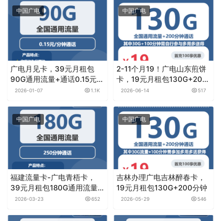
中国广电
中国广电
广电月见卡，39元月租包
2-11个月19！广电山东煎饼
90G通用流量+通话0.15元月
卡，19元月租包130G+200
租/分钟
分钟
2026-01-07
1.1K
2026-06-14
517
中国广电
中国广电
福建流量卡-广电青梧卡，
吉林办理广电吉林醉春卡，
39元月租包180G通用流量
19元月租包130G+200分钟
+250分钟通话
2026-03-23
652
2026-05-29
546