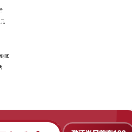
话
0元
算到账
话