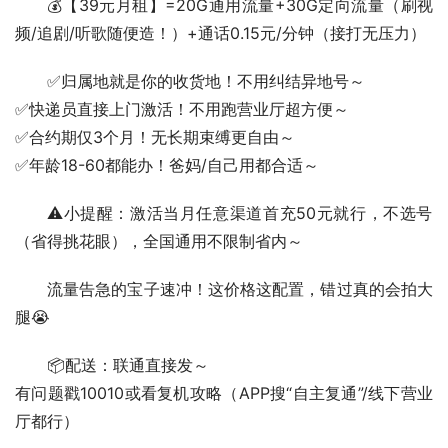
💰【39元月租】=20G通用流量+30G定向流量（刷视
频/追剧/听歌随便造！）+通话0.15元/分钟（接打无压力）  
✅归属地就是你的收货地！不用纠结异地号～
✅快递员直接上门激活！不用跑营业厅超方便～
✅合约期仅3个月！无长期束缚更自由～
✅年龄18-60都能办！爸妈/自己用都合适～  
⚠️小提醒：激活当月任意渠道首充50元就行，不选号
（省得挑花眼），全国通用不限制省内～  
流量告急的宝子速冲！这价格这配置，错过真的会拍大
腿😭  
📦配送：联通直接发～
有问题戳10010或看复机攻略（APP搜“自主复通”/线下营业
厅都行）  