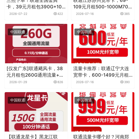
三照下单！联通全国金典
联通江苏苏州宽带卡，69-
卡，39元月租包390G+100
109元月租500-1000M70-
分钟+会员
120G+300-550分钟融合宽
2026-07-22
422
2026-07-16
385
带套餐
中国联通
中国联通
[仅发广东]联通飓风卡，38
流量卡推荐：联通辽宁大连
元月租包260G通用流量+通
宽带卡，600-1499元月租
话0.15元月租/分钟
100M包1-4年单宽带套餐
2026-01-29
826
2026-07-16
390
中国联通
中国联通
【联通龙星卡】黑龙江联
联通流量卡哪个好？河南郑