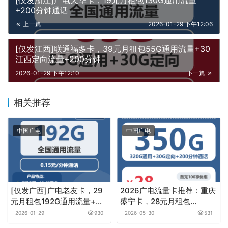
+200分钟通话
上一篇
2026-01-29 下午12:06
[仅发江西]联通福多卡，39元月租包55G通用流量+30
江西定向流量+200分钟
2026-01-29 下午12:10
下一篇
相关推荐
中国广电
中国广电
[仅发广西]广电老友卡，29
2026广电流量卡推荐：重庆
元月租包192G通用流量+通
盛宁卡，28元月租包
话0.15元月租/分钟
350G+200分钟
2026-01-29
930
2026-05-30
531