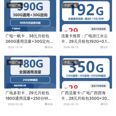
中国广电
中国广电
广电一帆卡，38元月租包
流量卡推荐：广电浙江水云
360G通用流量+30G定向流
卡，29元月租包192G+0.15
量+无语音功能
元月租/分钟
2025-12-14
926
2026-06-13
537
中国广电
中国广电
广电多彩卡，29元月租包
广西流量卡-广电广西西海
180G通用流量+250分钟通
卡，28元月租包350G+200
话
分钟
2026-02-05
826
2026-05-10
521