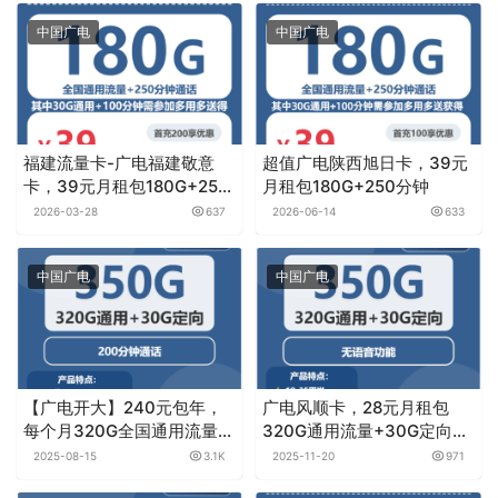
中国广电
中国广电
福建流量卡-广电福建敬意
超值广电陕西旭日卡，39元
卡，39元月租包180G+250
月租包180G+250分钟
分钟
2026-03-28
637
2026-06-14
633
中国广电
中国广电
【广电开大】240元包年，
广电风顺卡，28元月租包
每个月320G全国通用流量
320G通用流量+30G定向流
+30定向流量+200分钟通
量+无语音功能
2025-08-15
3.1K
2025-11-20
971
话，流量可结转