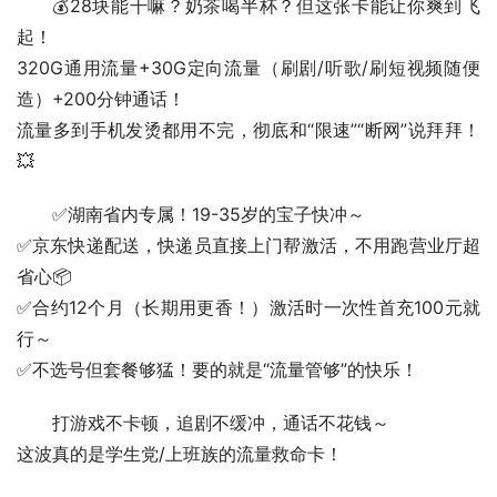
💰28块能干嘛？奶茶喝半杯？但这张卡能让你爽到飞
起！
320G通用流量+30G定向流量（刷剧/听歌/刷短视频随便
造）+200分钟通话！
流量多到手机发烫都用不完，彻底和“限速”“断网”说拜拜！
💥  
✅湖南省内专属！19-35岁的宝子快冲～
✅京东快递配送，快递员直接上门帮激活，不用跑营业厅超
省心📦
✅合约12个月（长期用更香！）激活时一次性首充100元就
行～
✅不选号但套餐够猛！要的就是“流量管够”的快乐！  
打游戏不卡顿，追剧不缓冲，通话不花钱～
这波真的是学生党/上班族的流量救命卡！  