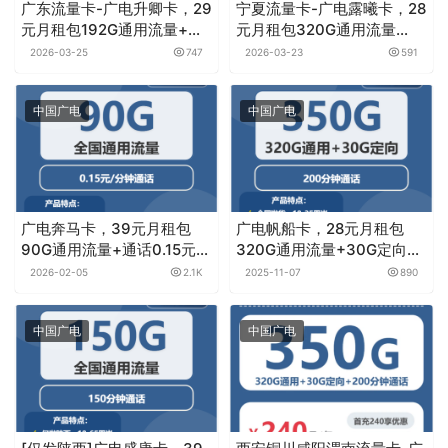
广东流量卡-广电升卿卡，29
宁夏流量卡-广电露曦卡，28
元月租包192G通用流量+通
元月租包320G通用流量
话0.15元月租/分钟
+30G定向流量+200分钟通
2026-03-25
747
2026-03-23
591
话
中国广电
中国广电
广电奔马卡，39元月租包
广电帆船卡，28元月租包
90G通用流量+通话0.15元月
320G通用流量+30G定向流
租/分钟
量+200分钟
2026-02-05
2.1K
2025-11-07
890
中国广电
中国广电