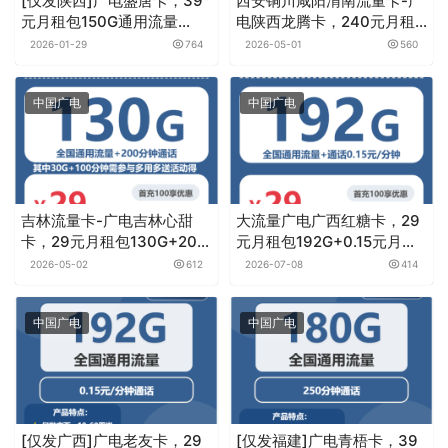
[仅发陕西]广电盛唐卡，39
西安铜川咸阳渭南流量卡-广
元月租包150G通用流量
电陕西龙腾卡，240元月租/
+150分钟通话
年包350G+200分钟
2026-01-29
764
2026-05-01
560
中国广电
中国广电
吉林流量卡-广电吉林心甜
大流量广电广西红糖卡，29
卡，29元月租包130G+200
元月租包192G+0.15元月租/
分钟
分钟
2026-05-02
612
2026-07-08
414
中国广电
中国广电
[仅发广西]广电老友卡，29
[仅发福建]广电青梧卡，39