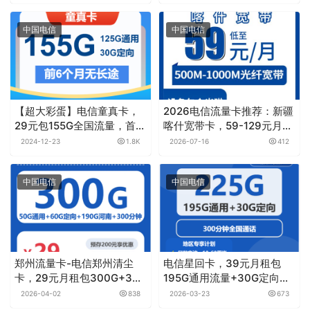
100G+500-1000分钟融合
宽带套餐
中国电信
中国电信
【超大彩蛋】电信童真卡，
2026电信流量卡推荐：新疆
29元包155G全国流量，首月
喀什宽带卡，59-129元月租
免月租
500-1000M80-
2024-12-23
1.8K
2026-07-16
412
160G+900-1500分钟融合
宽带套餐
中国电信
中国电信
郑州流量卡-电信郑州清尘
电信星回卡，39元月租包
卡，29元月租包300G+300
195G通用流量+30G定向流
分钟
量+300分钟通话
2026-04-02
838
2026-03-23
673