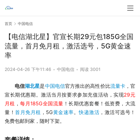
首页
中国电信
【电信湖北星】官宣长期29元包185G全国
流量，首月免月租，激活选号，5G黄金速
率
2024-04-26 下午11:46
•
中国电信
•
阅读 3001
电信
湖北星
是
中国电信
官方推出的高性价比
流量卡
，官
宣长期优惠期。激活当月按要求参加充值活动，实现
29元
月租
，
每月185G全国流量
！长期优惠套餐！低资费，大流
量！
首月免月租
，5G
黄金速率
。
快递激活
，激活可选号！
免费包邮到家，随时下架。
套餐详情：