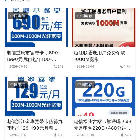
中国电信
中国电信
电信重庆市宽带卡，690-
浙江联通老用户免费领取
1990元月租包年100-
1000M宽带
1000M单宽带套餐
2026-07-16
379
2024-05-01
1.7K
中国电信
中国电信
电信浙江金华宽带卡值得办
电信福州古榕卡靠谱吗？49
理吗？129-199元月租
元月租包220G+480分钟实
300M-1000M30-
测分享
2026-07-16
400
2026-06-01
523