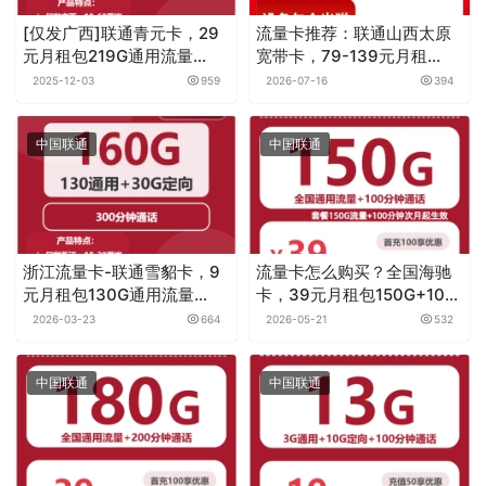
[仅发广西]联通青元卡，29
流量卡推荐：联通山西太原
元月租包219G通用流量
宽带卡，79-139元月租
+100分钟通话
500-1000M40-
2025-12-03
959
2026-07-16
394
130G+300-1000分钟宽带
融合套餐
中国联通
中国联通
浙江流量卡-联通雪貂卡，9
流量卡怎么购买？全国海驰
元月租包130G通用流量
卡，39元月租包150G+100
+30G定向流量+300分钟通
分钟
2026-03-23
664
2026-05-21
532
话
中国联通
中国联通