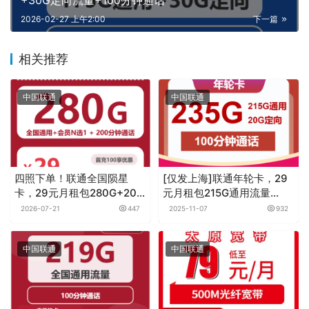
2026-02-27 上午2:00
下一篇
相关推荐
中国联通
中国联通
四照下单！联通全国陨星
[仅发上海]联通年轮卡，29
卡，29元月租包280G+200
元月租包215G通用流量
分钟+会员
+20G定向流量+100分钟
2026-07-21
447
2025-11-07
932
中国联通
中国联通