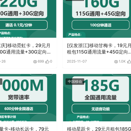
重庆]移动霓虹卡，29元月
[仅发浙江]移动甘梅卡，19元
90G通用流量+30G定向流
租包115G通用流量+45G定向
话0.1元月租/分钟
量+100分钟
-26
699
0
2025-11-07
1.0K
中国移动
量卡-移动长远卡，79元
移动星跃卡，29元月租包185