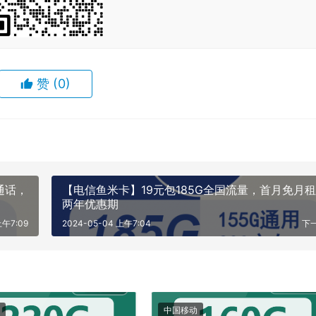
赞
(0)
通话，
【电信鱼米卡】19元包185G全国流量，首月免月
两年优惠期
上午7:09
2024-05-04 上午7:04
下
中国移动