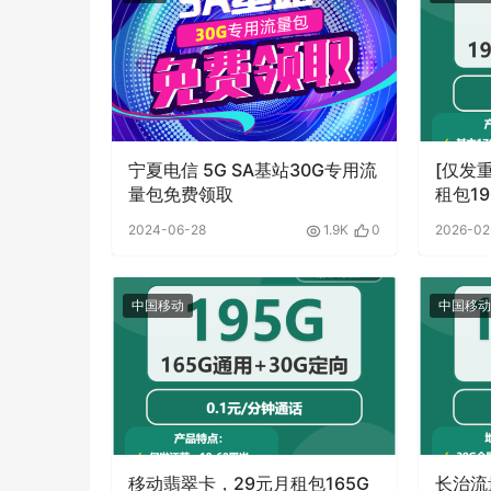
宁夏电信 5G SA基站30G专用流
[仅发
量包免费领取
租包1
量+通
2024-06-28
1.9K
0
2026-02
中国移动
中国移动
移动翡翠卡，29元月租包165G
长治流