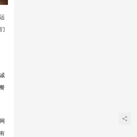
运
们
诚
餐
网
有