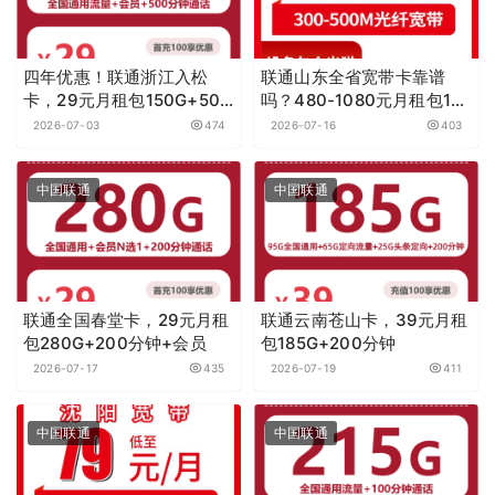
四年优惠！联通浙江入松
联通山东全省宽带卡靠谱
卡，29元月租包150G+500
吗？480-1080元月租包1-2
分钟+会员
年300-500M单宽带套餐实
2026-07-03
474
2026-07-16
403
测分享
中国联通
中国联通
联通全国春堂卡，29元月租
联通云南苍山卡，39元月租
包280G+200分钟+会员
包185G+200分钟
2026-07-17
435
2026-07-19
411
中国联通
中国联通