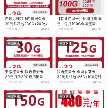
四川办理联通四川蜀鱼卡，
【联通江城卡】长期月租19
29元月租包230G+200分
元，每月100G全国流量
钟
+300分钟通话，首月免月
2026-07-02
436
2024-04-22
3.0K
租，无合约！
中国联通
中国联通
安徽流量卡-联通青游卡，
联通流量卡-全国香茗卡，
39元月租30G通用流量
32元月租包125G+100分钟
+100分钟
2026-03-23
593
2026-04-16
704
中国联通
中国联通