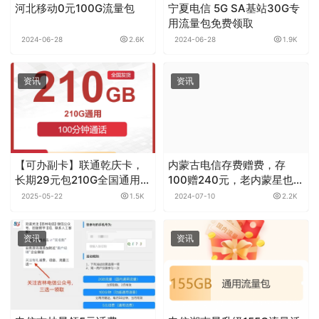
河北移动0元100G流量包
宁夏电信 5G SA基站30G专
用流量包免费领取
2024-06-28
2.6K
2024-06-28
1.9K
资讯
资讯
【可办副卡】联通乾庆卡，
内蒙古电信存费赠费，存
长期29元包210G全国通用流
100赠240元，老内蒙星也能
量+100分钟通话，全国可发
冲
2025-05-22
1.5K
2024-07-10
2.2K
资讯
资讯