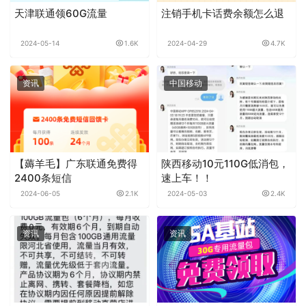
天津联通领60G流量
注销手机卡话费余额怎么退
2024-05-14
1.6K
2024-04-29
4.7K
资讯
中国移动
【薅羊毛】广东联通免费得
陕西移动10元110G低消包，
2400条短信
速上车！！
2024-06-05
2.1K
2024-05-03
2.4K
资讯
资讯