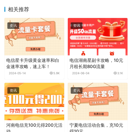
相关推荐
资讯
资讯
电信星卡升级黄金速率和白
电信湖南星副卡攻略，10元
金速率攻略，速上车！
月租长期80G流量
2024-05-14
5.9K
2024-06-04
3.1K
资讯
资讯
河南电信充100元得200元活
宁夏电信活动合集，充10元
动
得10元