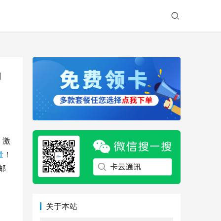
助
。激
量
！
邮
关于本站