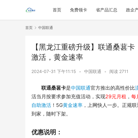
首页
免费领卡
省产品汇总
政企
首页
中国联通
【黑龙江重磅升级】联通桑葚卡，长
激活，黄金速率
2024-07-31 下午11:15
•
中国联通
•
阅读 2711
联通桑葚卡
是
中国联通
官方推出的高性价比
活当月按要求参加充值活动，实现
29元月租
，
每
自助激活
！5G
黄金速率
，上网快人一步。正规联
到家，随时下架。
优惠说明：