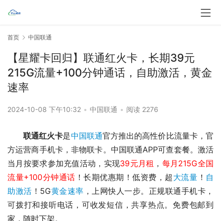
首页
中国联通
【星耀卡回归】联通红火卡，长期39元
215G流量+100分钟通话，自助激活，黄金
速率
2024-10-08 下午10:32
•
中国联通
•
阅读 2276
联通红火卡
是
中国联通
官方推出的高性价比流量卡，官
方运营商手机卡，非物联卡。中国联通APP可查套餐。激活
当月按要求参加充值活动，实现
39元月租
，
每月215G全国
流量+100分钟通话
！长期优惠期！
低资费，超
大流量
！
自
助激活
！5G
黄金速率
，上网快人一步。正规联通手机卡，
可拨打和接听电话，可收发短信，共享热点。免费包邮到
家，随时下架。