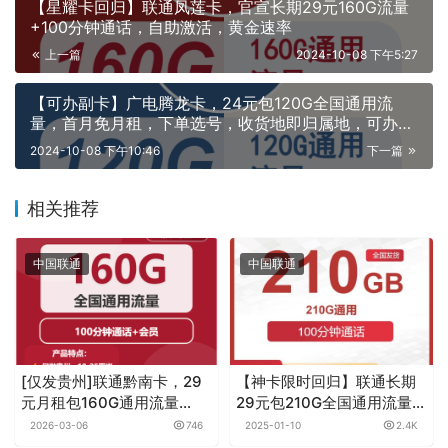
【星耀卡回归】联通凤莲卡，官宣长期29元160G流量
+100分钟通话，自助激活，黄金速率
上一篇
2024-10-08 下午5:27
【可办副卡】广电腾龙卡，24元包120G全国通用流
量，首月免月租，下单选号，收货地即归属地，可办理
2张副卡
2024-10-08 下午10:46
下一篇
相关推荐
中国联通
中国联通
[仅发贵州]联通黔南卡，29
【神卡限时回归】联通长期
元月租包160G通用流量
29元包210G全国通用流量
+100分钟+会员
+100分钟通话，自带SA黄
2026-03-06
746
2025-01-10
2.4K
金速率，错过拍大腿