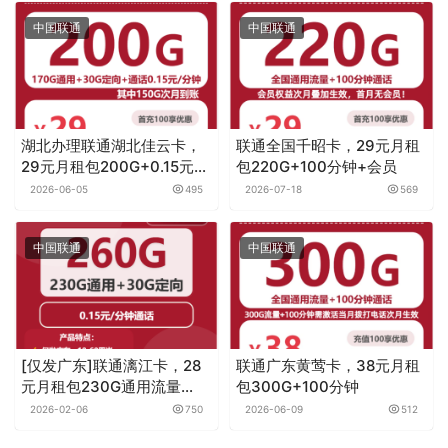
中国联通
中国联通
湖北办理联通湖北佳云卡，
联通全国千昭卡，29元月租
29元月租包200G+0.15元月
包220G+100分钟+会员
租/分钟
2026-06-05
495
2026-07-18
569
中国联通
中国联通
[仅发广东]联通漓江卡，28
联通广东黄莺卡，38元月租
元月租包230G通用流量
包300G+100分钟
+30G定向流量+通话0.15元
2026-02-06
750
2026-06-09
512
月租/分钟