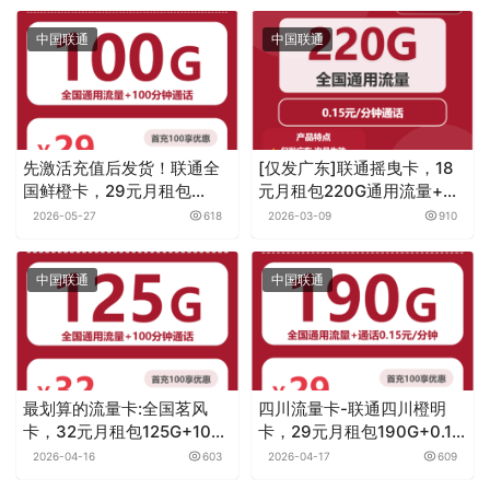
中国联通
中国联通
先激活充值后发货！联通全
[仅发广东]联通摇曳卡，18
国鲜橙卡，29元月租包
元月租包220G通用流量+通
100G+100分钟
话0.15元月租/分钟
2026-05-27
618
2026-03-09
910
中国联通
中国联通
最划算的流量卡:全国茗风
四川流量卡-联通四川橙明
卡，32元月租包125G+100
卡，29元月租包190G+0.15
分钟
元月租/分钟
2026-04-16
603
2026-04-17
609