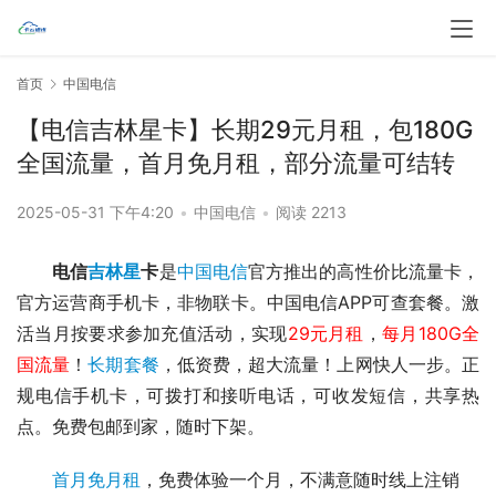
首页
中国电信
【电信吉林星卡】长期29元月租，包180G
全国流量，首月免月租，部分流量可结转
2025-05-31 下午4:20
•
中国电信
•
阅读 2213
电信
吉林星
卡
是
中国电信
官方推出的高性价比流量卡，
官方运营商手机卡，非物联卡。中国电信APP可查套餐。激
活当月按要求参加充值活动，实现
29元月租
，
每月180G全
国流量
！
长期套餐
，
低资费，超大流量！上网快人一步。正
规电信手机卡，可拨打和接听电话，可收发短信，共享热
点。免费包邮到家，随时下架。
首月免月租
，免费体验一个月，不满意随时线上注销