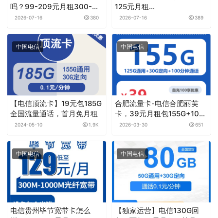
吗？99-209元月租300-
125元月租
1000M30-100G+150-
1000M240G+800分钟融合
2026-07-16
380
2026-07-16
389
1000分钟融合宽带套餐实测
宽带套餐
分享
中国电信
中国电信
【电信顶流卡】19元包185G
合肥流量卡-电信合肥丽芙
全国流量通话，首月免月租
卡，39元月租包155G+100
分钟
2024-05-10
1.9K
2026-03-30
651
中国电信
中国电信
电信贵州毕节宽带卡怎么
【独家运营】电信130G回