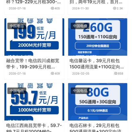
样？129-229元月租300-
归，两年19元月租，首月免
1000M30-460G+1000-
月租，限时限量卡
2026-07-16
405
2024-11-30
2.3K
2000分钟宽带融合套餐——
电信流量卡测评
中国电信
中国电信
融合宽带！电信四川成都宽
电信馨远卡，39元月租包
带卡，199-299元月租
150G通用流量+110G定向流
2000M100-150G+1000-
量+200分钟通话
2026-07-16
409
2026-02-05
858
1500分钟融合宽带套餐
中国电信
中国电信
电信江西南昌宽带卡，59.7-
电信石林卡，29元月租包
89.7元月租1000M60-
50G通用流量+30G定向流量