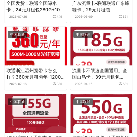
全国发货！联通全国绿水
广东流量卡-联通联通广东蜂
卡，24元月租包280G+100
糖卡，29元月租包
分钟+会员
150G+100分钟
2026-07-26
449
2026-05-09
621
中国联通
中国联通
联通浙江温州宽带卡怎么
流量卡不限速全国通用。全
样？360元月租包年-1200
国山鸟卡，39元月租包
元月租包年500M-1000M单
185G+100分钟
2026-07-16
386
2026-04-16
681
宽带套餐——联通流量卡测
评
中国联通
中国联通