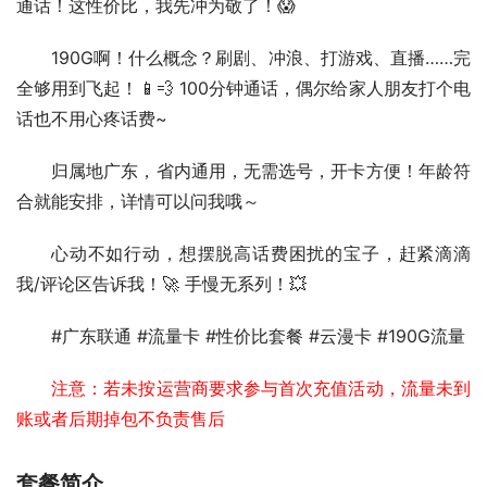
通话！这性价比，我先冲为敬了！😱
190G啊！什么概念？刷剧、冲浪、打游戏、直播……完
全够用到飞起！📱💨 100分钟通话，偶尔给家人朋友打个电
话也不用心疼话费~
归属地广东，省内通用，无需选号，开卡方便！年龄符
合就能安排，详情可以问我哦～
心动不如行动，想摆脱高话费困扰的宝子，赶紧滴滴
我/评论区告诉我！🚀 手慢无系列！💥
#广东联通 #流量卡 #性价比套餐 #云漫卡 #190G流量
注意：若未按运营商要求参与首次充值活动，流量未到
账或者后期掉包不负责售后
套餐简介