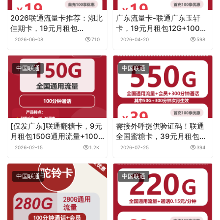
2026联通流量卡推荐：湖北
广东流量卡-联通广东玉轩
佳期卡，19元月租包
卡，19元月租包12G+100分
200G+0.15元月租/分钟
钟
2026-06-08
710
2026-04-20
598
中国联通
中国联通
[仅发广东]联通翻糖卡，9元
需接外呼提供验证码！联通
月租包150G通用流量+100
全国蜜糖卡，39元月租包
分钟通话
550G+300分钟+会员
2026-02-15
1.2K
2026-07-25
394
中国联通
中国联通