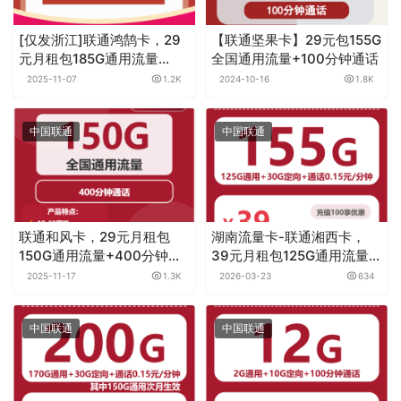
[仅发浙江]联通鸿鹄卡，29
【联通坚果卡】29元包155G
元月租包185G通用流量
全国通用流量+100分钟通话
+100分钟通话
2025-11-07
1.2K
2024-10-16
1.8K
中国联通
中国联通
联通和风卡，29元月租包
湖南流量卡-联通湘西卡，
150G通用流量+400分钟通
39元月租包125G通用流量
话
+30G定向流量+通话0.15元
2025-11-17
1.3K
2026-03-23
634
月租/分钟
中国联通
中国联通