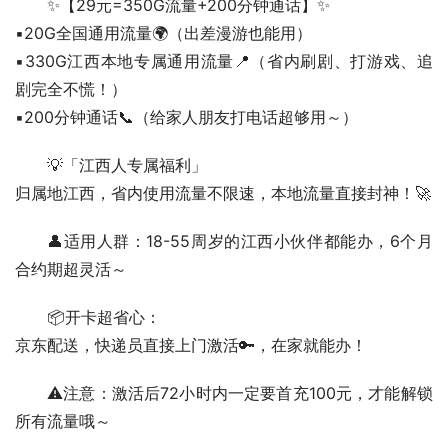
✨【29元=350G流量+200分钟通话】✨
▪️20G全国通用流量🌍（出差漫游也能用）
▪️330G江西本地专属通用流量📍（省内刷剧、打游戏、追
剧完全不慌！）
▪️200分钟通话📞（给家人朋友打电话超够用～）  
💡「江西人专属福利」
归属地江西，省内使用流量不限速，本地流量直接封神！🚀  
👤适用人群：18-55周岁的江西小伙伴都能办，6个月
合约期超灵活～  
📦开卡超省心：
京东配送，快递员直接上门激活🔑，在家就能办！  
⚠️注意：激活后72小时内一定要首充100元，才能解锁
所有流量哦～  