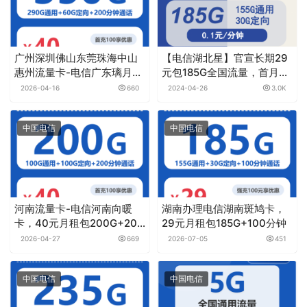
广州深圳佛山东莞珠海中山
【电信湖北星】官宣长期29
惠州流量卡-电信广东璃月
元包185G全国流量，首月免
卡，40元月租包350G+200
月租，激活选号，5G黄金速
2026-04-16
660
2024-04-26
3.0K
分钟
率
中国电信
中国电信
河南流量卡-电信河南向暖
湖南办理电信湖南斑鸠卡，
卡，40元月租包200G+200
29元月租包185G+100分钟
分钟
2026-04-27
669
2026-07-05
451
中国电信
中国电信