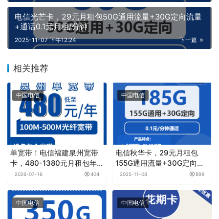
电信光芒卡，29元月租包50G通用流量+30G定向流量
+通话0.1元月租/分钟
2025-11-07 下午12:24
下一篇
相关推荐
中国电信
中国电信
单宽带！电信福建泉州宽带
电信秋华卡，29元月租包
卡，480-1380元月租包年
155G通用流量+30G定向流
100-500M单宽带套餐
量+0.1元月租/分钟
2026-07-16
404
2025-11-08
899
中国电信
中国电信