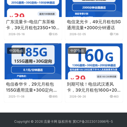
广东流量卡-电信广东茶榆
电信龙光卡，49元月租包5G
卡，39元月租包235G+100
通用流量+2000分钟通话
分钟
2026-05-16
535
2026-02-05
736
中国电信
中国电信
电信春华卡，29元月租包
到期可续！电信武汉逐风
155G通用流量+30G定向流
卡，39元月租包160G+200
量+0.1元月租/分钟
分钟
2025-11-08
895
2026-06-26
463
Copyright © 2026 流量卡网 版权所有
冀ICP备2023013996号-5