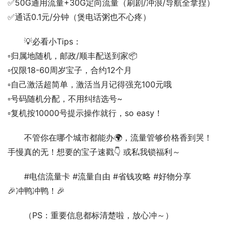
✅50G通用流量+30G定向流量（刷剧/冲浪/导航全拿捏）
✅通话0.1元/分钟（煲电话粥也不心疼）  
💡必看小Tips：
▫️归属地随机，邮政/顺丰配送到家📦
▫️仅限18-60周岁宝子，合约12个月
▫️自己激活超简单，激活当月记得强充100元哦
▫️号码随机分配，不用纠结选号~
▫️复机按10000号提示操作就行，so easy！  
不管你在哪个城市都能办🌍，流量管够价格香到哭！
手慢真的无！想要的宝子速戳👇 或私我锁福利～  
#电信流量卡 #流量自由 #省钱攻略 #好物分享
🎉冲鸭冲鸭！🎉  
（PS：重要信息都标清楚啦，放心冲～）