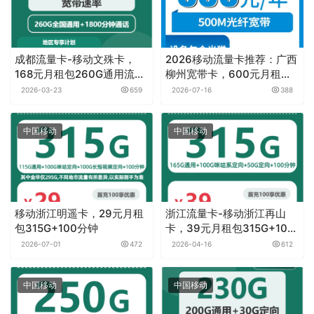
成都流量卡-移动文殊卡，
2026移动流量卡推荐：广西
168元月租包260G通用流量
柳州宽带卡，600元月租包
+1800分钟+宽带2000M
年500M单宽带优惠套餐
2026-03-23
659
2026-07-16
388
中国移动
中国移动
移动浙江明遥卡，29元月租
浙江流量卡-移动浙江再山
包315G+100分钟
卡，39元月租包315G+100
分钟
2026-07-01
472
2026-04-16
612
中国移动
中国移动