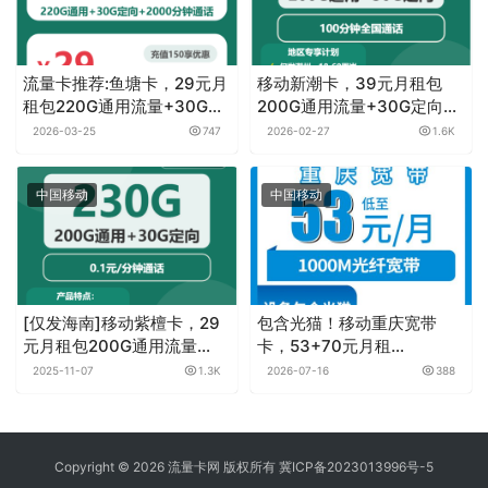
流量卡推荐:鱼塘卡，29元月
移动新潮卡，39元月租包
租包220G通用流量+30G定
200G通用流量+30G定向流
向流量+2000分钟
量+100分钟通话
2026-03-25
747
2026-02-27
1.6K
中国移动
中国移动
[仅发海南]移动紫檀卡，29
包含光猫！移动重庆宽带
元月租包200G通用流量
卡，53+70元月租
+30G定向流量+通话0.1元月
1000M70-110G+1000分钟
2025-11-07
1.3K
2026-07-16
388
租/分钟
融合宽带套餐（仅限重庆11
个区县地址下单无法下单即
无法上门）
Copyright © 2026 流量卡网 版权所有
冀ICP备2023013996号-5