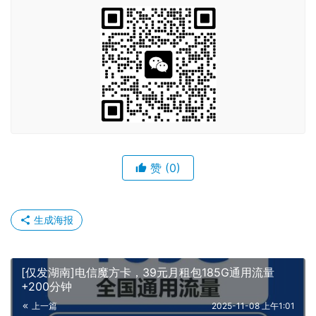
赞
(0)
生成海报
[仅发湖南]电信魔方卡，39元月租包185G通用流量
+200分钟
上一篇
2025-11-08 上午1:01