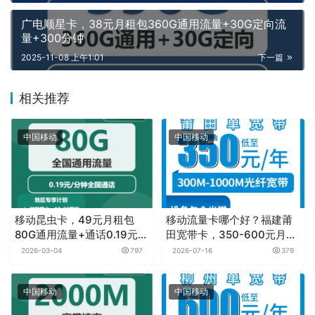
广电顺星卡，38元月租包360G通用流量+30G定向流
量+300分钟
2025-11-08 上午1:01
下一篇
相关推荐
中国移动
中国移动
移动昆虫卡，49元月租包
移动流量卡哪个好？福建莆
80G通用流量+通话0.19元月
田宽带卡，350-600元月租
租/分钟
包年300M-1000M单宽带套
2026-03-04
797
2026-07-16
379
餐
中国移动
中国移动