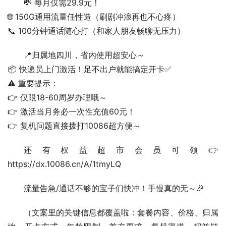
💸 每月仅需29.9元！
🌐 150G通用流量任性造（刷剧冲浪再也不心疼）
📞 100分钟通话随心打（和家人朋友畅聊无压力）  
📍归属地四川，省内使用超安心～
📦 快递员上门激活！足不出户就能搞定开卡✅
⚠️ 重要提示：
👉 仅限18-60周岁办理哦～
👉 激活当月务必一次性充值60元！
👉 复机问题直接拨打10086超方便～  
还有权益超市会员可领👉 
https://dx.10086.cn/A/1tmyLQ  
流量告急/通话不够的宝子们快冲！手慢真的无～🎉  
（文案里的关键信息都覆盖啦：套餐内容、价格、归属