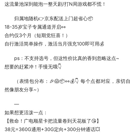
这流量池深到能泡一整天剧/打N局游戏都不慌！  
归属地随机👉京东配送上门超省心📦
18-35岁宝子专属通道开启👀
合约仅3个月（短期党狂喜！）
自行激活简单操作，激活当月强充100即可用💰  
ps：不支持选号，但这性价比真的香到忽略这点~
想要的赶紧冲！手慢无哦👇  
（表情包分布：🎉😱📦👀💰👇 每个点都对应，亲切自
然像朋友分享~）  
—
如果想更活泼一点：
【救命！广电顺星卡把流量卷到天花板了😘】
38元=360G通用+30G定向+300分钟通话💥