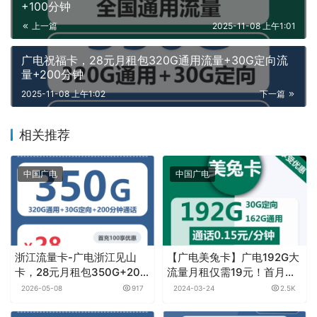
+100分钟
上一篇
2025-11-08 上午1:01
广电祝福卡，28元月租包320G通用流量+30G定向流
量+200分钟
2025-11-08 上午1:02
下一篇
相关推荐
中国广电
中国广电
浙江流量卡-广电浙江见山
【广电美兔卡】广电192G大
卡，28元月租包350G+200
流量月租仅需19元！首月免
分钟
月租，收货地即归属地 | 免
2026-05-08
917
2024-03-24
2.5K
费包邮