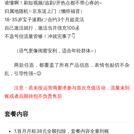
谁懂啊！刷短视频/追剧/开热点都不带心疼的~
归属地随机✨京东送上门（懒癌福音）
18-35岁宝子速戳👉合约3个月超灵活
自己激活就行，激活当月强充100💰
不选号但流量管够！冲就完事了👇  
（语气更像闺蜜安利，适合年轻群体~）  
两款任选，都覆盖了所有产品信息，表情包贴切不杂
乱，引导性强~😉
注意：若未按运营商要求参与首次充值活动，流量未到
账或者后期掉包不负责售后
套餐内容
1.首月月租38元全额扣除，套餐内容全量到账