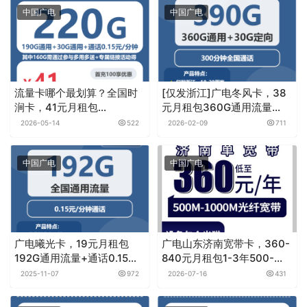
中国广电
中国广电
流量卡哪个最划算？全国时
[仅发浙江]广电冬风卡，38
涧卡，41元月租包
元月租包360G通用流量
220G+0.15元月租/分钟
+30G定向流量+300分钟通
2026-05-14
522
2026-02-09
711
话
中国广电
中国广电
广电曦光卡，19元月租包
广电山东济南宽带卡，360-
192G通用流量+通话0.15元
840元月租包1-3年500-
月租/分钟
1000M单宽带套餐
2025-11-07
972
2026-07-16
431