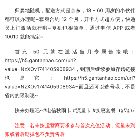
归属地随机，配送方式是京东，18 – 60 周岁的小伙伴
都可以办理呢~套餐合约 12 个月，开卡方式超方便，快递
员上门激活就行啦~复机也很简单，通过电信 APP 或者 
10010 就能搞定~
首充 50 元就在激活当月专属链接哦：
https://h5.gantanhao.com/url?
value=NzXOv1741405908934，到期后继续参加存赠链接
也是它：https://h5.gantanhao.com/url?
value=NzXOv1741405908934~而且还可以选号哦，不是
省内的限制呢~
快来办理吧~#电信秋雨卡 #流量卡 #实惠套餐  (≧∇≦)ﾉ 
注意：若未按运营商要求参与首次充值活动，流量未到
账或者后期掉包不负责售后