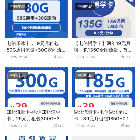
中国电信
中国电信
电信乐冰卡，19元月租包
【电信博学卡】两年19元月
50G通用流量+30G定向流量
租，包135G全国流量，首月
+无长途功能
免月租
2025-12-14
922
2024-05-30
2.1K
中国电信
中国电信
郑州流量卡-电信郑州清尘
湖北流量卡-电信湖北星眠
卡，29元月租包300G+300
卡，39元月租包185G+0.1元
分钟
月租/分钟
2026-04-02
843
2026-05-23
497