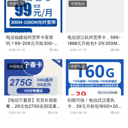
中国电信
中国电信
电信福建福州宽带卡靠谱
电信浙江杭州宽带卡，599-
吗？99-209元月租300-
1888元月租包1-2年200M-
1000M30-100G+150-
1000M单宽带优惠套餐
2026-07-16
380
2026-07-16
388
1000分钟融合宽带套餐实测
分享
中国电信
中国电信
【电信宁夏星】官宣长期套
到期可续！电信武汉逐风
餐，29元包275G全国流量
卡，39元月租包160G+200
+100分钟通话，首月免月
分钟
2024-04-29
4.3K
2026-06-26
463
租，黄金速率