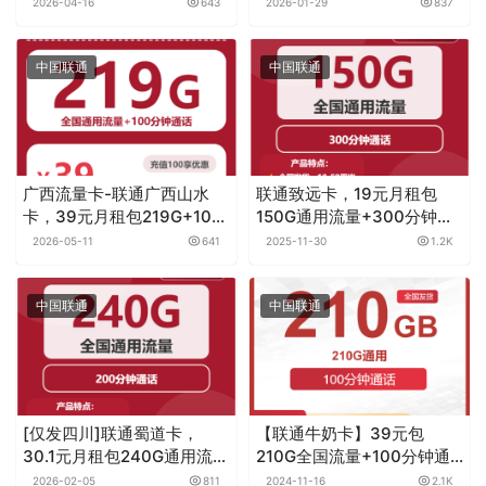
元月租/分钟
+100分钟通话
2026-04-16
643
2026-01-29
837
中国联通
中国联通
广西流量卡-联通广西山水
联通致远卡，19元月租包
卡，39元月租包219G+100
150G通用流量+300分钟通
分钟
话
2026-05-11
641
2025-11-30
1.2K
中国联通
中国联通
[仅发四川]联通蜀道卡，
【联通牛奶卡】39元包
30.1元月租包240G通用流量
210G全国流量+100分钟通
+200分钟通话
话，两年套餐
2026-02-05
811
2024-11-16
2.1K