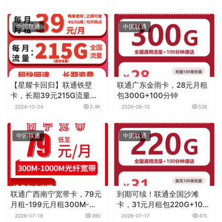
中国联通
中国联通
【星耀卡回归】联通铁壁
联通广东金雨卡，28元月租
卡，长期39元215G流量
包300G+100分钟
+100分钟通话，自助激活，
2024-10-24
2.4K
2026-06-10
536
黄金速率
中国联通
中国联通
联通广西南宁宽带卡，79元
到期可续！联通全国沙滩
月租-199元月租300M-
卡，31元月租包220G+100
1000M50G-200G+500分
分钟
2026-07-16
390
2026-07-17
415