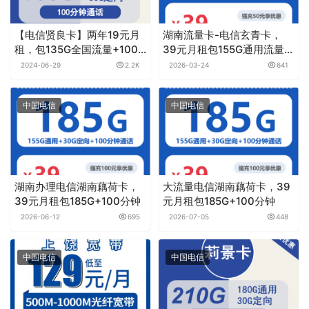
【电信贤良卡】两年19元月
湖南流量卡-电信玄青卡，
租，包135G全国流量+100
39元月租包155G通用流量
分钟通话，首月免月租
+30G定向流量+通话0.1元月
2024-06-29
2.2K
2026-03-24
641
租/分钟
中国电信
中国电信
湖南办理电信湖南藕荷卡，
大流量电信湖南藕荷卡，39
39元月租包185G+100分钟
元月租包185G+100分钟
2026-06-12
695
2026-07-05
448
中国电信
中国电信