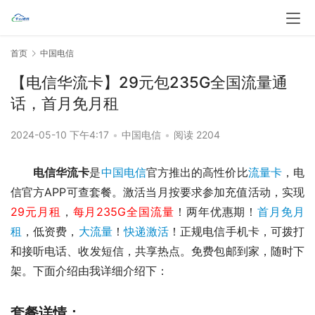
首页
中国电信
【电信华流卡】29元包235G全国流量通
话，首月免月租
2024-05-10 下午4:17
•
中国电信
•
阅读 2204
电信华流卡
是
中国电信
官方推出的高性价比
流量卡
，电
信官方APP可查套餐。激活当月按要求参加充值活动，实现
29元月租
，
每月235G全国流量
！两年优惠期！
首月免月
租
，低资费，
大流量
！
快递激活
！正规电信手机卡，可拨打
和接听电话、收发短信，共享热点。免费包邮到家，随时下
架。下面介绍由我详细介绍下：
套餐详情：