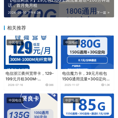
【电信莉景卡】29元包210G全国流量通话+200分钟通
话，首月免月租
2024-05-10 下午4:34
下一篇
相关推荐
中国电信
中国电信
电信浙江衢州宽带卡，129-
电信魔力卡，39元月租包
199元月租300M-
150G通用流量+30G定向流
1000M30-100G+500-
量+通话0.1元月租/分钟
2026-07-16
386
2025-11-07
1.0K
1000分钟融合宽带套餐
中国电信
中国电信