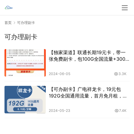
首页
可办理副卡
可办理副卡
【独家渠道】联通长期19元卡，带一
张免费副卡，包100G全国流量+300
分钟通话，首月免月租
2024-06-05
3.3K
【可办副卡】广电祥龙卡，19元包
192G全国通用流量，首月免月租，下
单选号，收货地即归属地，可办理2张
副卡
2024-05-23
7.4K