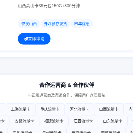
山西高山卡39元包150G+300分钟
仅发山西
外呼预存发货
四年优惠
立即申请
合作运营商 & 合作伙伴
与正规运营商及渠道合作，保障用户办理权益
卡
上海流量卡
重庆流量卡
河北流量卡
山西流量卡
内
量卡
安徽流量卡
福建流量卡
江西流量卡
山东流量卡
卡
四川流量卡
贵州流量卡
云南流量卡
西藏流量卡