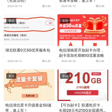
（充送活动）
金速率攻略，速上车！
2024-05-14
2.6K
2024-05-14
5.9K
资讯
资讯
湖北联通0元5G优享服务包
电信湖南星开放副卡办理，
副卡添加长期80G流量攻略
2024-06-12
3.4K
2024-06-05
2.6K
资讯
资讯
电信湖北星卡升级黄金5G速
【可办副卡】联通乾庆卡，
率，速上车！
长期29元包210G全国通用流